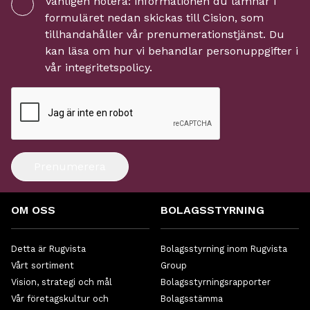
Vänligen notera: informationen du lämnar i
formuläret nedan skickas till
Cision
, som
tillhandahåller vår prenumerationstjänst. Du
kan läsa om hur vi behandlar personuppgifter i
vår
integritetspolicy
.
Prenumerera
OM OSS
BOLAGSSTYRNING
Detta är Rugvista
Bolagsstyrning inom Rugvista
Vårt sortiment
Group
Vision, strategi och mål
Bolagsstyrningsrapporter
Vår företagskultur och
Bolagsstämma