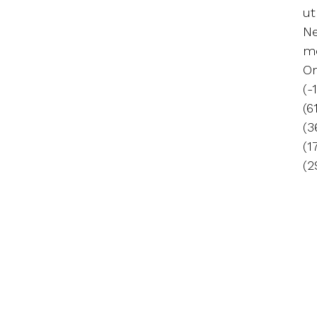
ut
Ne
mo
Or
(-
(6
(3
(1
(2