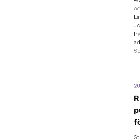
oc
Li
Jo
In
ad
SE
2
R
p
f
St