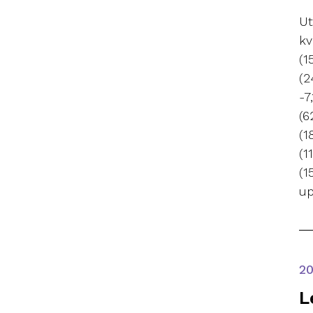
Ut
kv
(1
(2
-7
(6
(1
(1
(1
up
2
L