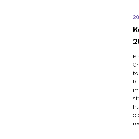
2
K
2
Be
Gr
to
Ri
mö
st
hu
oc
re