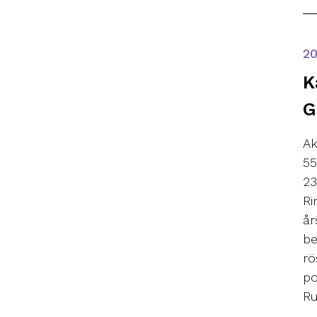
2
K
G
Ak
55
23
Ri
år
be
rö
po
Ru