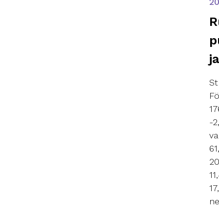
2
R
p
j
St
Fö
17
-2
va
61
20
11
17
ne