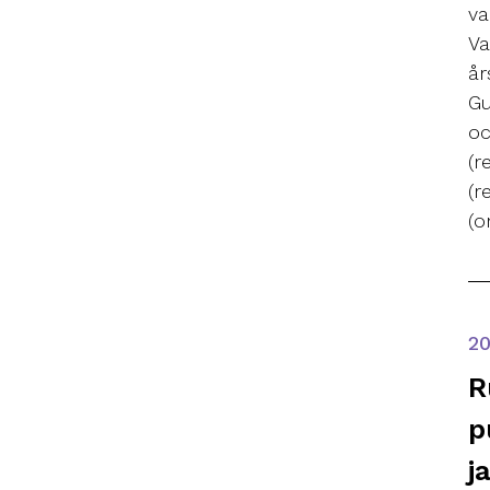
va
Va
år
Gu
oc
(r
(r
(o
2
R
p
j