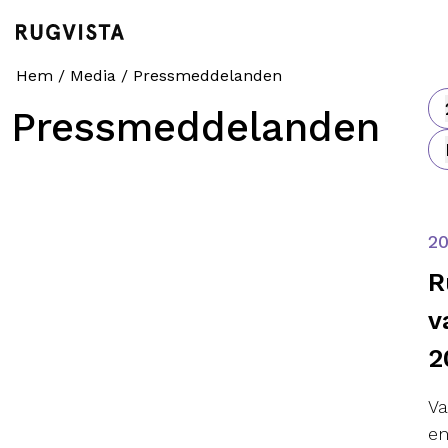
Hem
/
Media
/
Pressmeddelanden
Pressmeddelanden
2
R
v
2
Va
en