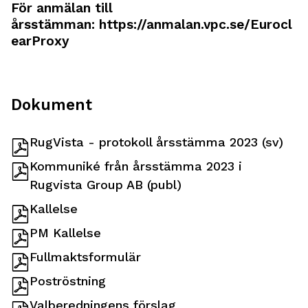
För anmälan till
årsstämman:
https://anmalan.vpc.se/Eurocl
earProxy
Dokument
RugVista - protokoll årsstämma 2023 (sv)
Kommuniké från årsstämma 2023 i
Rugvista Group AB (publ)
Kallelse
PM Kallelse
Fullmaktsformulär
Poströstning
Valberedningens förslag