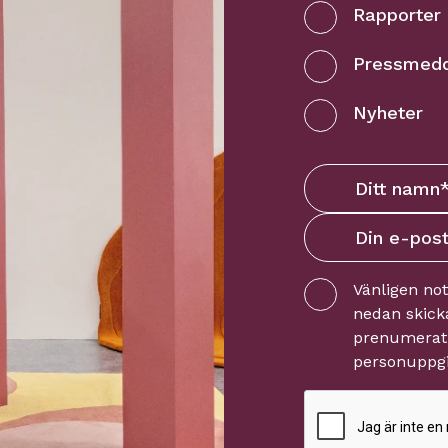
Rapporter
Pressmed
Nyheter
Vänligen no
nedan skicka
prenumerati
personuppgi