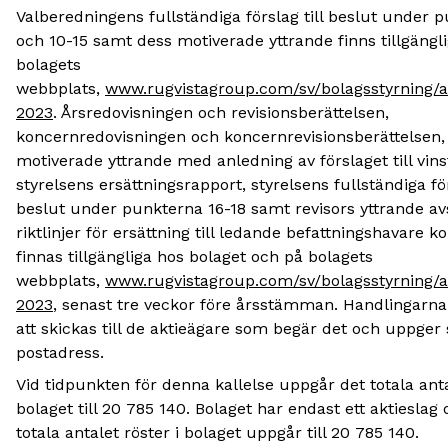
Valberedningens fullständiga förslag till beslut under 
och 10-15 samt dess motiverade yttrande finns tillgängl
bolagets
webbplats,
www.rugvistagroup.com/sv/bolagsstyrning
2023
. Årsredovisningen och revisionsberättelsen,
koncernredovisningen och koncernrevisionsberättelsen, 
motiverade yttrande med anledning av förslaget till vins
styrelsens ersättningsrapport, styrelsens fullständiga för
beslut under punkterna 16-18 samt revisors yttrande a
riktlinjer för ersättning till ledande befattningshavare 
finnas tillgängliga hos bolaget och på bolagets
webbplats,
www.rugvistagroup.com/sv/bolagsstyrning
2023
, senast tre veckor före årsstämman. Handlingar
att skickas till de aktieägare som begär det och uppger 
postadress.
Vid tidpunkten för denna kallelse uppgår det totala antal
bolaget till 20 785 140. Bolaget har endast ett aktieslag
totala antalet röster i bolaget uppgår till 20 785 140.