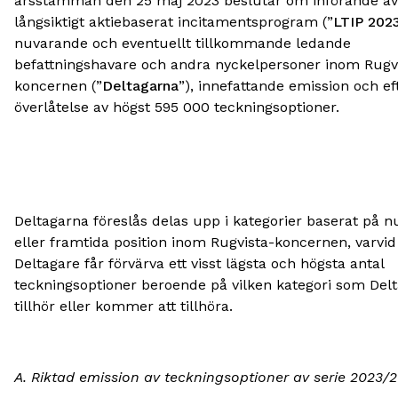
årsstämman den 25 maj 2023 beslutar om införande av 
långsiktigt aktiebaserat incitamentsprogram (”
LTIP 202
nuvarande och eventuellt tillkommande ledande
befattningshavare och andra nyckelpersoner inom Rugv
koncernen (”
Deltagarna
”), innefattande emission och ef
överlåtelse av högst 595 000 teckningsoptioner.
Deltagarna föreslås delas upp i kategorier baserat på 
eller framtida position inom Rugvista-koncernen, varvid
Deltagare får förvärva ett visst lägsta och högsta antal
teckningsoptioner beroende på vilken kategori som Del
tillhör eller kommer att tillhöra.
A. Riktad emission av teckningsoptioner av serie 2023/