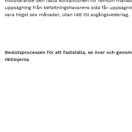
motsvarande den fasta kontantlönen för femton månade
uppsägning från befattningshavarens sida får uppsägni
vara högst sex månader, utan rätt till avgångsvederlag.
Beslutsprocessen för att fastställa, se över och genom
riktlinjerna