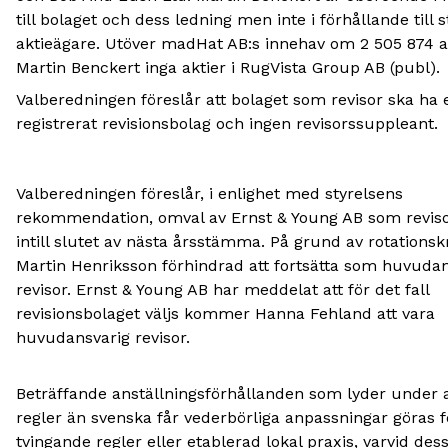
till bolaget och dess ledning men inte i förhållande till s
aktieägare. Utöver madHat AB:s innehav om 2 505 874 a
Martin Benckert inga aktier i RugVista Group AB (publ).
Valberedningen föreslår att bolaget som revisor ska ha e
registrerat revisionsbolag och ingen revisorssuppleant.
Valberedningen föreslår, i enlighet med styrelsens
rekommendation, omval av Ernst & Young AB som revisor
intill slutet av nästa årsstämma. På grund av rotationsk
Martin Henriksson förhindrad att fortsätta som huvudan
revisor. Ernst & Young AB har meddelat att för det fall
revisionsbolaget väljs kommer Hanna Fehland att vara
huvudansvarig revisor.
Beträffande anställningsförhållanden som lyder under 
regler än svenska får vederbörliga anpassningar göras fö
tvingande regler eller etablerad lokal praxis, varvid des