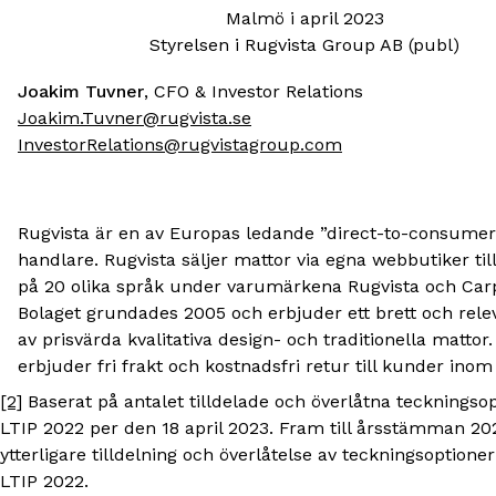
Malmö i april 2023
Styrelsen i Rugvista Group AB (publ)
Joakim Tuvner
, CFO & Investor Relations
Joakim.Tuvner@rugvista.se
InvestorRelations@rugvistagroup.com
Rugvista är en av Europas ledande ”direct-to-consumer
handlare. Rugvista säljer mattor via egna webbutiker til
på 20 olika språk under varumärkena Rugvista och Carp
Bolaget grundades 2005 och erbjuder ett brett och rel
av prisvärda kvalitativa design- och traditionella mattor.
erbjuder fri frakt och kostnadsfri retur till kunder inom
[2]
Baserat på antalet tilldelade och överlåtna teckningso
LTIP 2022 per den 18 april 2023. Fram till årsstämman 20
ytterligare tilldelning och överlåtelse av teckningsoptione
LTIP 2022.