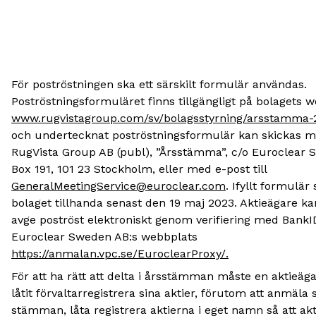
För poströstningen ska ett särskilt formulär användas.
Poströstningsformuläret finns tillgängligt på bolagets 
www.rugvistagroup.com/sv/bolagsstyrning/arsstamma-
och undertecknat poströstningsformulär kan skickas me
RugVista Group AB (publ), ”Årsstämma”, c/o Euroclear 
Box 191, 101 23 Stockholm, eller med e-post till
GeneralMeetingService@euroclear.com
. Ifyllt formulär
bolaget tillhanda senast den 19 maj 2023. Aktieägare k
avge poströst elektroniskt genom verifiering med BankI
Euroclear Sweden AB:s webbplats
https://anmalan.vpc.se/EuroclearProxy/
.
För att ha rätt att delta i årsstämman måste en aktieä
låtit förvaltarregistrera sina aktier, förutom att anmäla si
stämman, låta registrera aktierna i eget namn så att ak