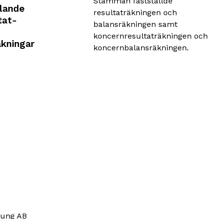
Stämman fastställde
llande
resultaträkningen och
tat-
balansräkningen samt
koncernresultaträkningen och
äkningar
koncernbalansräkningen.
oung AB