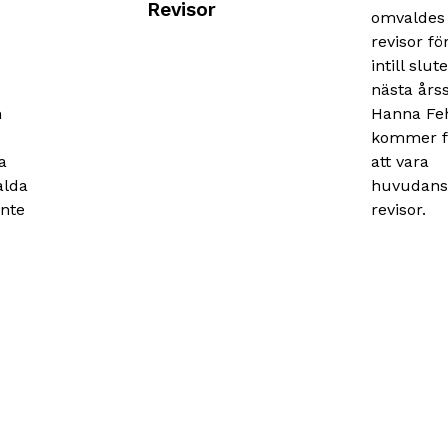
Revisor
omvaldes t
revisor fö
intill slut
nästa år
h
Hanna Fe
kommer fo
a
att vara
alda
huvudans
nte
revisor.