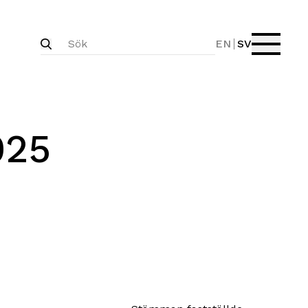
EN
SV
025