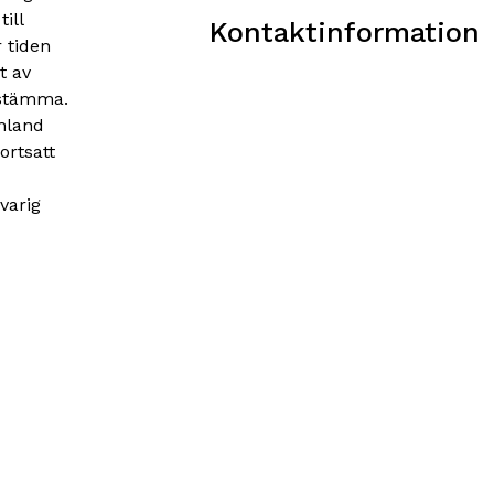
ill
Kontaktinformation
r tiden
et av
sstämma.
hland
rtsatt
varig