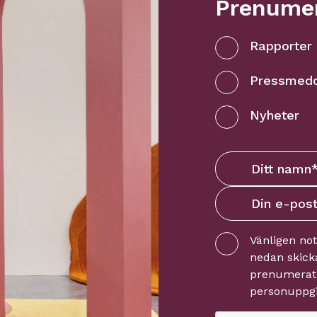
Prenumer
Rapporter
Pressmed
Nyheter
Vänligen no
nedan skicka
prenumerati
personuppgi