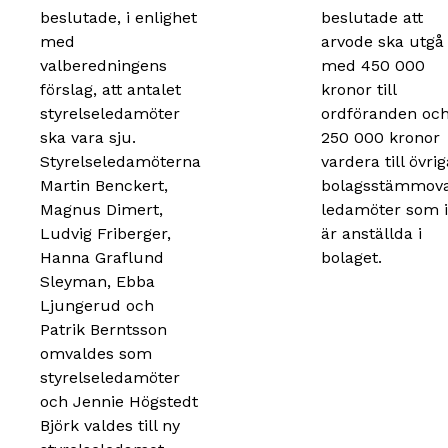
beslutade, i enlighet
beslutade att
med
arvode ska utgå
valberedningens
med 450 000
förslag, att antalet
kronor till
styrelseledamöter
ordföranden oc
ska vara sju.
250 000 kronor
Styrelseledamöterna
vardera till övrig
Martin Benckert,
bolagsstämmov
Magnus Dimert,
ledamöter som i
Ludvig Friberger,
är anställda i
Hanna Graflund
bolaget.
Sleyman, Ebba
Ljungerud och
Patrik Berntsson
omvaldes som
styrelseledamöter
och Jennie Högstedt
Björk valdes till ny