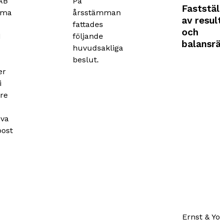
AB
På
Faststä
mma
årsstämman
av resul
fattades
och
1
följande
balansr
huvudsakliga
beslut.
er
i
re
öva
post
Ernst & Y