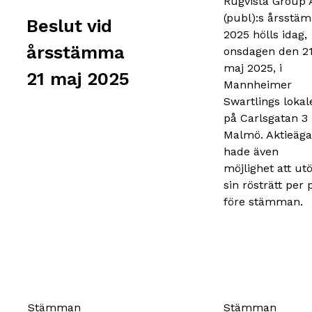
Rugvista Group 
(publ):s årsstä
Beslut vid
2025 hölls idag,
årsstämma
onsdagen den 2
maj 2025, i
21 maj 2025
Mannheimer
Swartlings lokal
på Carlsgatan 3 
Malmö. Aktieäga
hade även
möjlighet att ut
sin rösträtt per 
före stämman.
Stämman
Stämman