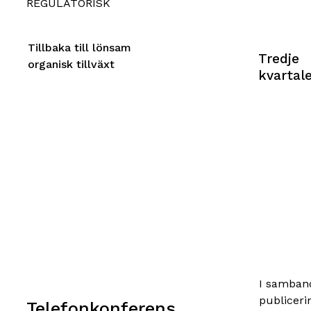
REGULATORISK
Tillbaka till lönsam
Tredje
organisk tillväxt
kvartal
I samba
publiceri
Telefonkonferens