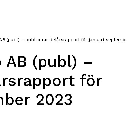
B (publ) – publicerar delårsrapport för januari-septemb
 AB (publ) –
årsrapport för
mber 2023