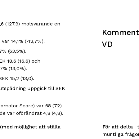
6 (127,9) motsvarande en
Kommenta
 var 14,1% (-12,7%).
VD
7% (63,5%).
EK 18,6 (16,6) och
,7% (13,0%).
EK 15,2 (13,0).
 utspädning uppgick till SEK
omotor Score) var 68 (72)
de var oförändrat 4,8 (4,8).
 (med möjlighet att ställa
För att delta i
muntliga frågo