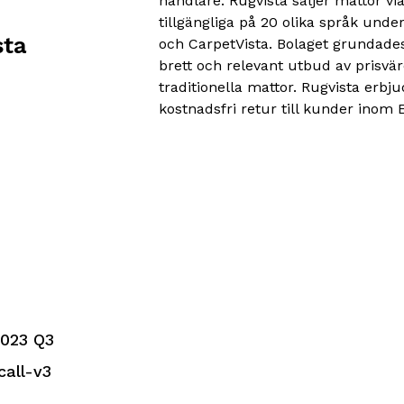
handlare. Rugvista säljer mattor v
tillgängliga på 20 olika språk und
sta
och CarpetVista. Bolaget grundade
brett och relevant utbud av prisvär
traditionella mattor. Rugvista erbju
kostnadsfri retur till kunder inom 
2023 Q3
all-v3