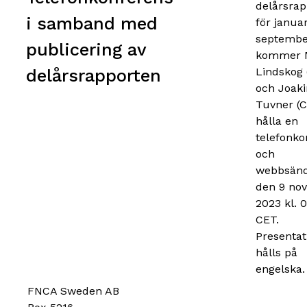
delårsrap
i samband med
för januar
septembe
publicering av
kommer M
delårsrapporten
Lindskog 
och Joak
Tuvner (
hålla en
telefonko
och
webbsänd
den 9 no
2023 kl. 
CET.
Presentat
hålls på
engelska.
FNCA Sweden AB