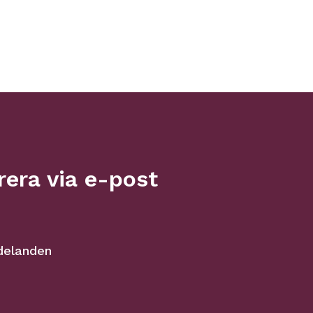
era via e-post
delanden