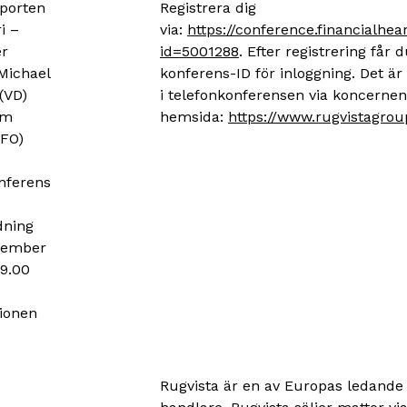
porten
Registrera dig
i –
via:
https://conference.financialhe
r
id=5001288
. Efter registrering få
ichael
konferens-ID för inloggning. Det är
(VD)
i telefonkonferensen via koncernen
im
hemsida:
https://www.rugvistagro
CFO)
nferens
ning
vember
09.00
ionen
Rugvista är en av Europas ledande