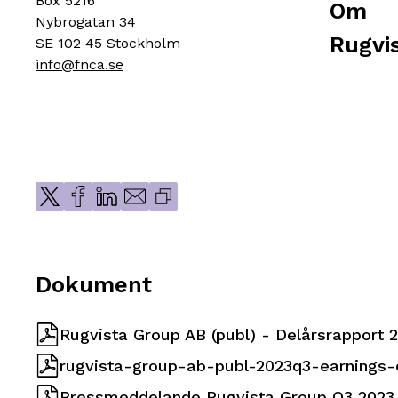
Box 5216
Om
Nybrogatan 34
Rugvi
SE 102 45 Stockholm
info@fnca.se
Dokument
Rugvista Group AB (publ) - Delårsrapport 
rugvista-group-ab-publ-2023q3-earnings-c
Pressmeddelande Rugvista Group Q3 2023