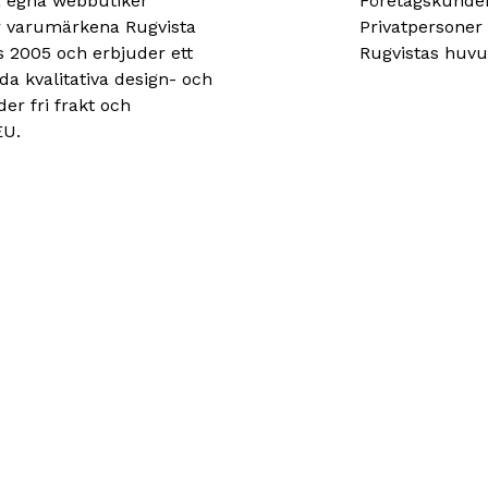
ia egna webbutiker
Företagskunder
er varumärkena Rugvista
Privatpersone
s 2005 och erbjuder ett
Rugvistas huvu
da kvalitativa design- och
der fri frakt och
EU.