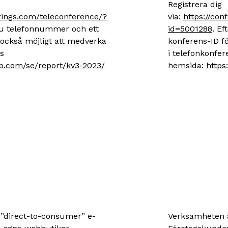
Registrera dig
arings.com/teleconference/?
via:
https://con
r du telefonnummer och ett
id=5001288
. Ef
 också möjligt att medverka
konferens-ID fö
s
i telefonkonfe
up.com/se/report/kv3-2023/
hemsida:
https
 ”direct-to-consumer” e-
Verksamheten ä