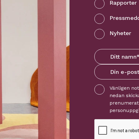
Rapporter
Pressmed
Nyheter
Vänligen no
nedan skicka
prenumerati
personuppgi