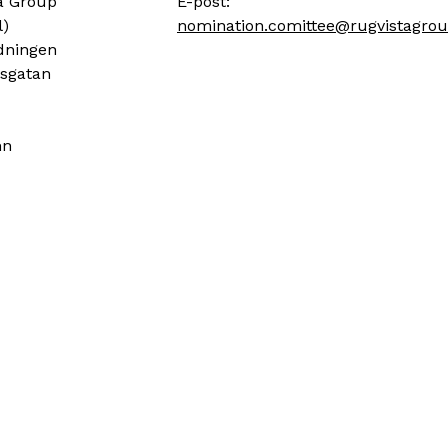
a Group
E-post:
l)
nomination.comittee@rugvistagro
dningen
sgatan
mn