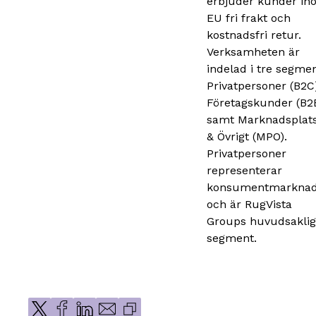
erbjuder kunder in
EU fri frakt och
kostnadsfri retur.
Verksamheten är
indelad i tre segmen
Privatpersoner (B2C
Företagskunder (B2B
samt Marknadsplat
& Övrigt (MPO).
Privatpersoner
representerar
konsumentmarkna
och är RugVista
Groups huvudsakli
segment.