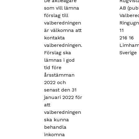
De aktieägare
RugVist
som vill lämna
AB (pub
förslag till
Valbere
valberedningen
Ringugn
är välkomna att
11
kontakta
216 16
valberedningen.
Limha
Förslag ska
Sverige
lämnas i god
tid före
årsstämman
2022 och
senast den 31
januari 2022 för
att
valberedningen
ska kunna
behandla
inkomna