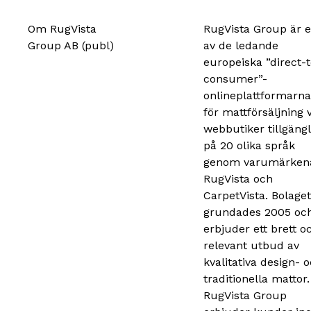
Om RugVista
RugVista Group är 
Group AB (publ)
av de ledande
europeiska ”direct-t
consumer”-
onlineplattformarna
för mattförsäljning 
webbutiker tillgängl
på 20 olika språk
genom varumärken
RugVista och
CarpetVista. Bolaget
grundades 2005 oc
erbjuder ett brett o
relevant utbud av
kvalitativa design- 
traditionella mattor.
RugVista Group