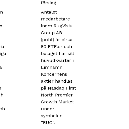
förslag.
en
Antalet
medarbetare
o-
inom RugVista
Group AB
(publ) är cirka
via
80 FTE:er och
iga
bolaget har sitt
huvudkvarter i
a
Limhamn.
Koncernens
aktier handlas
h
på Nasdaq First
ch
North Premier
Growth Market
och
under
symbolen
”RUG”.