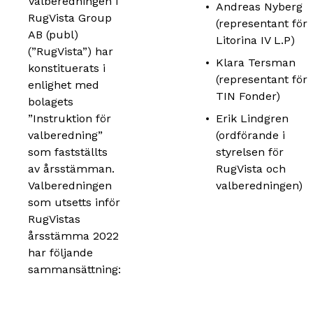
Valberedningen i
Andreas Nyberg
RugVista Group
(representant för
AB (publ)
Litorina IV L.P)
(”RugVista”) har
Klara Tersman
konstituerats i
(representant för
enlighet med
TIN Fonder)
bolagets
”Instruktion för
Erik Lindgren
valberedning”
(ordförande i
som fastställts
styrelsen för
av årsstämman.
RugVista och
Valberedningen
valberedningen)
som utsetts inför
RugVistas
årsstämma 2022
har följande
sammansättning: