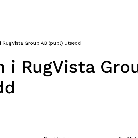
i RugVista Group AB (publ) utsedd
 i RugVista Gro
dd