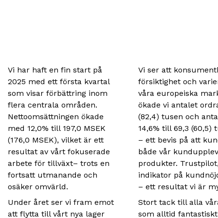
Vi har haft en fin start på
Vi ser att konsument
2025 med ett första kvartal
försiktighet och vari
som visar förbättring inom
våra europeiska mark
flera centrala områden.
ökade vi antalet ordr
Nettoomsättningen ökade
(82,4) tusen och ant
med 12,0% till 197,0 MSEK
14,6% till 69,3 (60,5)
(176,0 MSEK), vilket är ett
– ett bevis på att k
resultat av vårt fokuserade
både vår kundupplev
arbete för tillväxt– trots en
produkter. Trustpilot,
fortsatt utmanande och
indikator på kundnöj
osäker omvärld.
– ett resultat vi är m
Under året ser vi fram emot
Stort tack till alla v
att flytta till vårt nya lager
som alltid fantastiskt