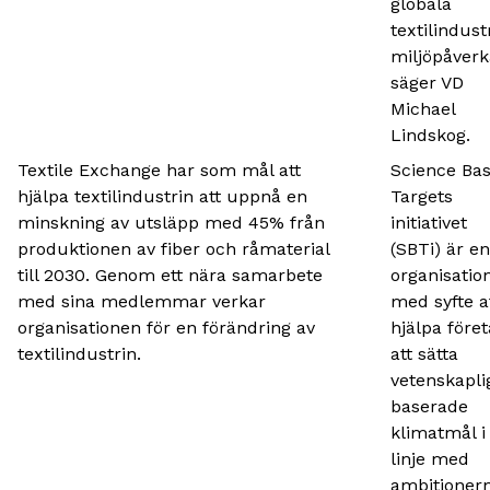
globala
textilindust
miljöpåverk
säger VD
Michael
Lindskog.
Textile Exchange har som mål att
Science Ba
hjälpa textilindustrin att uppnå en
Targets
minskning av utsläpp med 45% från
initiativet
produktionen av fiber och råmaterial
(SBTi) är en
till 2030. Genom ett nära samarbete
organisatio
med sina medlemmar verkar
med syfte a
organisationen för en förändring av
hjälpa före
textilindustrin.
att sätta
vetenskapli
baserade
klimatmål i
linje med
ambitionern