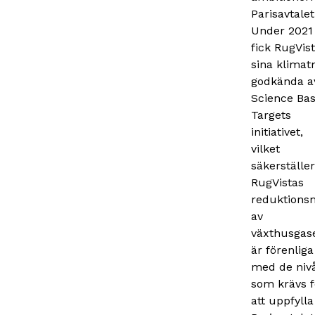
Parisavtalet
Under 2021
fick RugVis
sina klimat
godkända a
Science Ba
Targets
initiativet,
vilket
säkerställer
RugVistas
reduktions
av
växthusgas
är förenliga
med de niv
som krävs f
att uppfylla