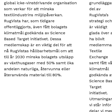
global icke-vinstdrivande organisation
grundlägga
som verkar för att minska
del av
textilindustrins miljöpåverkan.
RugVista’s
RugVista har, som tidigare
strategi och
offentliggjorts, även fått bolagets
är väldigt
klimatmål godkända av Science
glada över a
Based Target initiativet. Dessa
ha blivit
medlemskap är en viktig del för att
medlemmar
nå RugVistas hållbarhetsmål om att
Textile
till år 2030 minska bolagets utsläpp
Exchange
av växthusgaser med 50% samt öka
samt fått v
andelen naturliga, återvunna eller
klimatmål
återanvända material till 80%.
godkända a
Science Ba
Target
initiativet.
Utmaninga
vi står inför
delar vi me