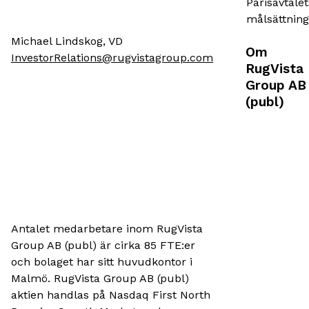
Parisavtalet
målsättning
Michael Lindskog, VD
Om
InvestorRelations@rugvistagroup.com
RugVista
Group AB
(publ)
Antalet medarbetare inom RugVista
Group AB (publ) är cirka 85 FTE:er
och bolaget har sitt huvudkontor i
Malmö. RugVista Group AB (publ)
aktien handlas på Nasdaq First North