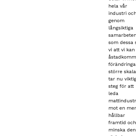
hela vår
industri oc
genom
långsiktiga
samarbete
som dessa 
vi att vi kan
åstadkomm
förändringar
större skala
tar nu vikti
steg för att
leda
mattindustr
mot en me
hållbar
framtid och
minska den