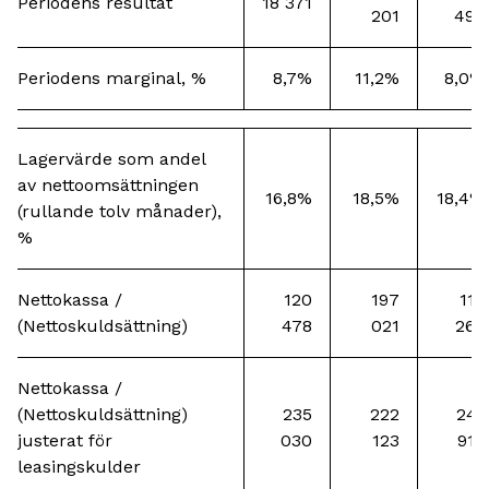
Periodens resultat
18 371
201
496
Periodens marginal, %
8,7%
11,2%
8,0%
Lagervärde som andel
av nettoomsättningen
16,8%
18,5%
18,4%
(rullande tolv månader),
%
Nettokassa /
120
197
112
(Nettoskuldsättning)
478
021
265
Nettokassa /
(Nettoskuldsättning)
235
222
241
justerat för
030
123
918
leasingskulder