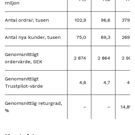
miljon
Antal ordrar, tusen
102,9
96,6
379,9
Antal nya kunder, tusen
75,0
69,3
269,7
Genomsnittligt
2 874
2 864
2 901
ordervärde, SEK
Genomsnittligt
4,6
4,7
4,6
Trustpilot-värde
Genomsnittlig returgrad,
–
–
14,8%
%