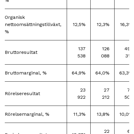
%
Organisk
nettoomsättningstillväxt,
12,5%
12,3%
16,3%
%
137
126
496
Bruttoresultat
538
088
316
Bruttomarginal, %
64,9%
64,0%
63,3%
23
27
78
Rörelseresultat
922
212
508
Rörelsemarginal, %
11,3%
13,8%
10,0%
22
62