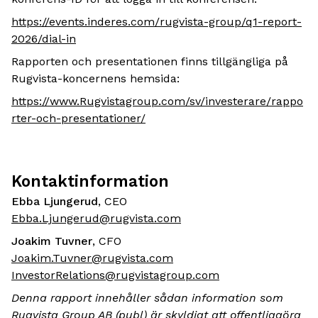
https://events.inderes.com/rugvista-group/q1-report-
2026/dial-in
Rapporten och presentationen finns tillgängliga på
Rugvista-koncernens hemsida:
https://www.Rugvistagroup.com/sv/investerare/rappo
rter-och-presentationer/
Kontaktinformation
Ebba Ljungerud
, CEO
Ebba.Ljungerud@rugvista.com
Joakim Tuvner
, CFO
Joakim.Tuvner@rugvista.com
InvestorRelations@rugvistagroup.com
Denna rapport innehåller sådan information som
Rugvista Group AB (publ) är skyldigt att offentliggöra