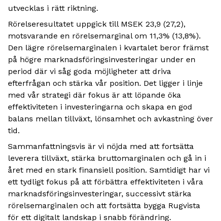
utvecklas i rätt riktning.
Rörelseresultatet uppgick till MSEK 23,9 (27,2),
motsvarande en rörelsemarginal om 11,3% (13,8%).
Den lägre rörelsemarginalen i kvartalet beror främst
på högre marknadsföringsinvesteringar under en
period där vi såg goda möjligheter att driva
efterfrågan och stärka vår position. Det ligger i linje
med vår strategi där fokus är att löpande öka
effektiviteten i investeringarna och skapa en god
balans mellan tillväxt, lönsamhet och avkastning över
tid.
Sammanfattningsvis är vi nöjda med att fortsätta
leverera tillväxt, stärka bruttomarginalen och gå in i
året med en stark finansiell position. Samtidigt har vi
ett tydligt fokus på att förbättra effektiviteten i våra
marknadsföringsinvesteringar, successivt stärka
rörelsemarginalen och att fortsätta bygga Rugvista
för ett digitalt landskap i snabb förändring.