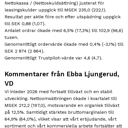
Nettokassa / (Nettoskuldsättning) justerat för
leasingskulder uppgick till MSEK 235,0 (222,1).
Resultat per aktie före och efter utspädning uppgick
till SEK 0,88 (1,07).
Antalet ordrar ökade med 6,5% (17,3%) till 102,9 (96,6)
tusen.
Genomsnittligt ordervärde ökade med 0,4% (-3,1%) till
SEK 2 874 (2 864).
Genomsnittligt Trustpilot-värde var 4,6 (4,7).
Kommentarer från Ebba Ljungerud,
VD
Vi inleder 2026 med fortsatt tillväxt och en stabil
utveckling. Nettoomsättningen ökade i kvartalet till
MSEK 212,2 (197,0), motsvarande en organisk tillväxt
på 12,5%. Samtidigt stärktes bruttomarginalen till
64,9% (64,0%), vilket visar att vårt erbjudande, vårt
sortiment och vårt kommersiella arbete fortsätter att