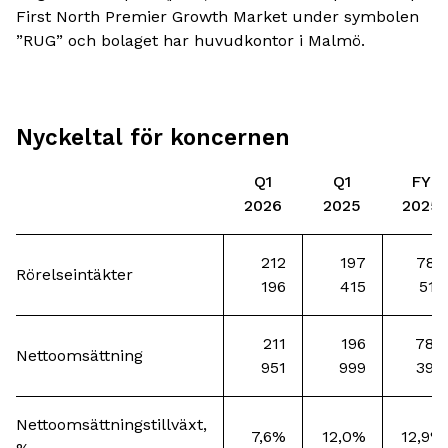
First North Premier Growth Market under symbolen
”RUG” och bolaget har huvudkontor i Malmö.
Nyckeltal för koncernen
Q1
Q1
FY
2026
2025
2025
212
197
785
Rörelseintäkter
196
415
516
211
196
784
Nettoomsättning
951
999
390
Nettoomsättningstillväxt,
7,6%
12,0%
12,9%