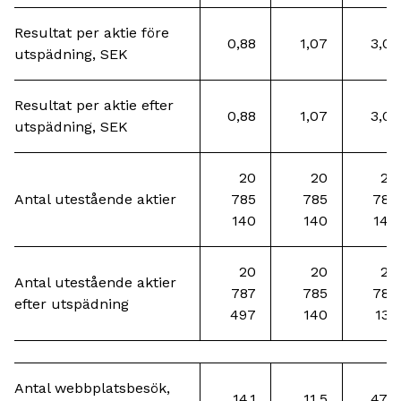
Resultat per aktie före
0,88
1,07
3,01
utspädning, SEK
Resultat per aktie efter
0,88
1,07
3,01
utspädning, SEK
20
20
20
Antal utestående aktier
785
785
785
140
140
140
20
20
20
Antal utestående aktier
787
785
786
efter utspädning
497
140
138
Antal webbplatsbesök,
14,1
11,5
47,8