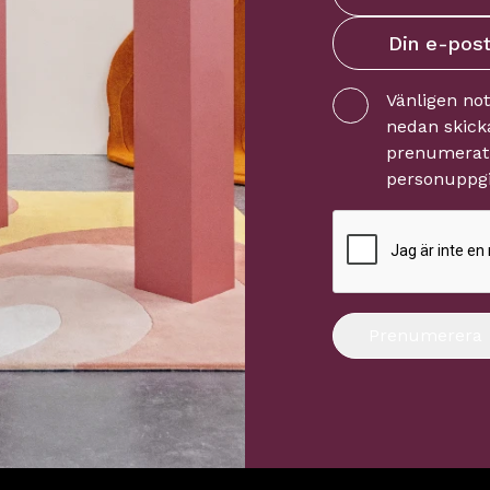
Vänligen no
nedan skicka
prenumerati
personuppgi
Prenumerera