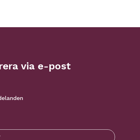
era via e-post
delanden